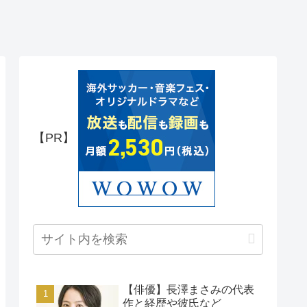
【PR】
【俳優】長澤まさみの代表
作と経歴や彼氏など