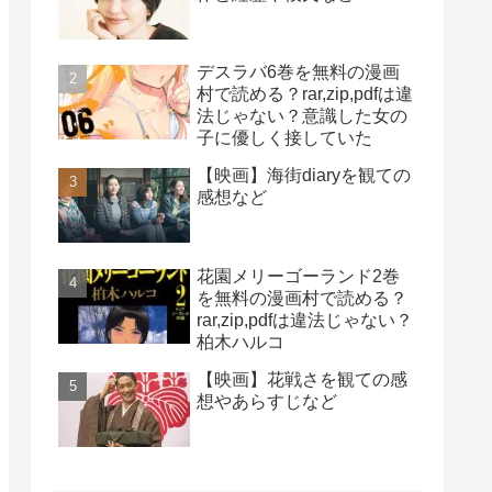
デスラバ6巻を無料の漫画
村で読める？rar,zip,pdfは違
法じゃない？意識した女の
子に優しく接していた
【映画】海街diaryを観ての
感想など
花園メリーゴーランド2巻
を無料の漫画村で読める？
rar,zip,pdfは違法じゃない？
柏木ハルコ
【映画】花戦さを観ての感
想やあらすじなど