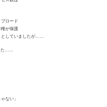
ップロード
作権が保護
」としていましたが……
した……
じゃない」