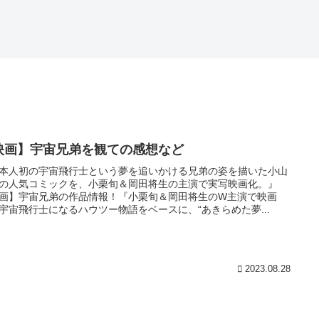
映画】宇宙兄弟を観ての感想など
本人初の宇宙飛行士という夢を追いかける兄弟の姿を描いた小山
の人気コミックを、小栗旬＆岡田将生の主演で実写映画化。』
画】宇宙兄弟の作品情報！『小栗旬＆岡田将生のW主演で映画
宇宙飛行士になるハウツー物語をベースに、“あきらめた夢...
2023.08.28