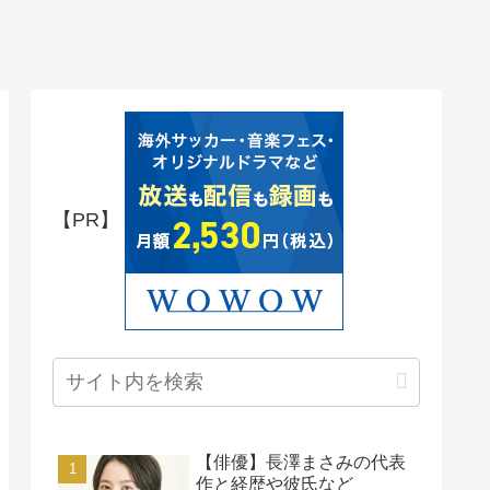
【PR】
【俳優】長澤まさみの代表
作と経歴や彼氏など