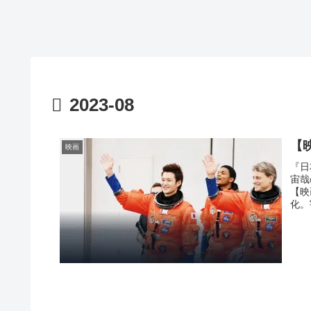
2023-08
【
映画
『日
宙哉
【映
化。