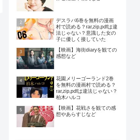
デスラバ6巻を無料の漫画
村で読める？rar,zip,pdfは違
法じゃない？意識した女の
子に優しく接していた
【映画】海街diaryを観ての
感想など
花園メリーゴーランド2巻
を無料の漫画村で読める？
rar,zip,pdfは違法じゃない？
柏木ハルコ
【映画】花戦さを観ての感
想やあらすじなど