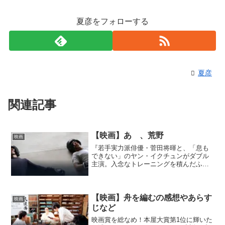
夏彦をフォローする
夏彦
関連記事
【映画】あゝ、荒野
映画
『若手実力派俳優・菅田将暉と、「息も
できない」のヤン・イクチュンがダブル
主演。入念なトレーニングを積んだふた
りが演じるボクシングシーンは、まさに
圧巻の一言。』【映画】あゝ、荒野の作
品情報！『幼い頃、母に捨てられた青
年・新次は、吃音に悩む心優...
【映画】舟を編むの感想やあらす
映画
じなど
映画賞を総なめ！本屋大賞第1位に輝いた