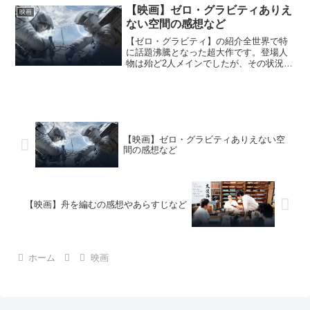
する！【映画】チャーリーとチョコレー
【映画】ゼロ・グラビティありえ
映画
ト工場の作品情報！一部...
ない空間の感想など
【ゼロ・グラビティ】の紹介全世界で特
に話題沸騰となった超大作です。登場人
物は殆ど2人メインでしたが、その状況か
らに宇宙に空間に取り残された2人の孤独
感を表現されました。暗い映画館のなか
で、観る人が「宇宙酔い」をしてしまっ
たという本当かと思う...
【映画】ゼロ・グラビティありえない空
間の感想など
【映画】舟を編むの感想やあらすじなど
ホーム
映画