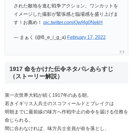
された敵地を進む戦争アクション。ワンカットを
イメージした撮影が緊張感と臨場感を盛り上げま
す！お薦め！
pic.twitter.com/Qwf4g0NekH
— まぁく (@B_e_i_g_a)
February 17, 2022
1917 命をかけた伝令ネタバレあらすじ
（ストーリー解説）
第一次世界大戦が続く1917年のある朝。
若きイギリス人兵士のスコフィールドとブレイクは
明朝までに最前線の味方へ作戦中止の命令を届ける任務を
命じられる。
間に合わなければ、味方兵士全員が命を落とし、