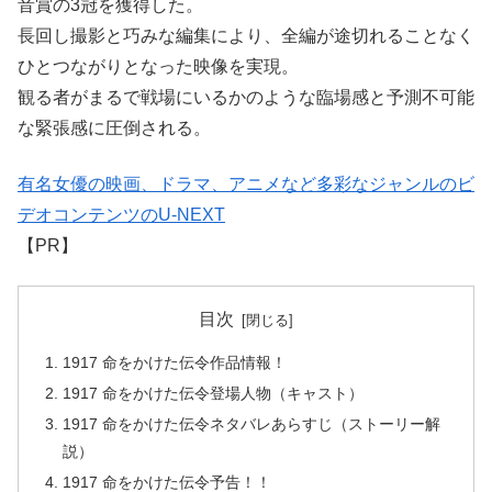
音賞の3冠を獲得した。
長回し撮影と巧みな編集により、全編が途切れることなく
ひとつながりとなった映像を実現。
観る者がまるで戦場にいるかのような臨場感と予測不可能
な緊張感に圧倒される。
有名女優の映画、ドラマ、アニメなど多彩なジャンルのビ
デオコンテンツのU-NEXT
【PR】
目次
1917 命をかけた伝令作品情報！
1917 命をかけた伝令登場人物（キャスト）
1917 命をかけた伝令ネタバレあらすじ（ストーリー解
説）
1917 命をかけた伝令予告！！