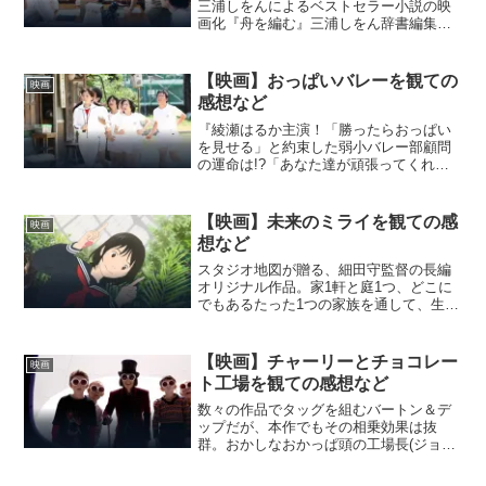
三浦しをんによるベストセラー小説の映
画化『舟を編む』三浦しをん辞書編集部
で働く人たちのキャラが立っていて、楽
しく読み進められた。ただひたすらに言
葉に向き合うまじめさんの熱意が伝わっ
【映画】おっぱいバレーを観ての
映画
てきた。僕も、言葉を自...
感想など
『綾瀬はるか主演！「勝ったらおっぱい
を見せる」と約束した弱小バレー部顧問
の運命は!?「あなた達が頑張ってくれる
なら先生なんでもする」と綾瀬はるかが
言ったら絶対に勝てる』【映画】おっぱ
いバレーの作品情報！『北九州の中学校
【映画】未来のミライを観ての感
映画
に赴任した新米女教師の...
想など
スタジオ地図が贈る、細田守監督の長編
オリジナル作品。家1軒と庭1つ、どこに
でもあるたった1つの家族を通して、生命
の大きな循環、人の生の織り成す巨大な
ループを描く。未来のミライの作品情
報！「バケモノの子」「おおかみこども
【映画】チャーリーとチョコレー
映画
の雨と雪」の細田守監督...
ト工場を観ての感想など
数々の作品でタッグを組むバートン＆デ
ップだが、本作でもその相乗効果は抜
群。おかしなおかっぱ頭の工場長(ジョニ
ー・デップ)と遊び心満載のチョコレート
工場が観る者のイマジネーションを刺激