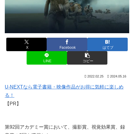
X
Facebook
はてブ
LINE
コピー
2022.02.25
2024.05.16
U-NEXTなら電子書籍・映像作品がお得に気軽に楽しめ
る！
【PR】
第92回アカデミー賞において、撮影賞、視覚効果賞、録