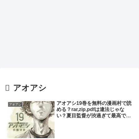
アオアシ
アオアシ19巻を無料の漫画村で読
アオアシ
める？rar,zip,pdfは違法じゃな
い？夏目監督が渋過ぎて最高でし
たね…。