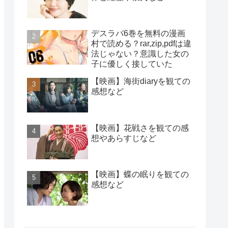
デスラバ6巻を無料の漫画
村で読める？rar,zip,pdfは違
法じゃない？意識した女の
子に優しく接していた
【映画】海街diaryを観ての
感想など
【映画】花戦さを観ての感
想やあらすじなど
【映画】蝶の眠りを観ての
感想など