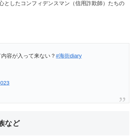
中心としたコンフィデンスマン（信用詐欺師）たちの
って内容が入って来ない？
#海街diary
2023
族など