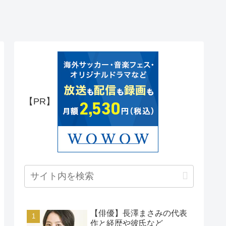
【PR】
【俳優】長澤まさみの代表
作と経歴や彼氏など