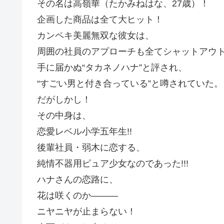
その名は高嶺華（たかみねはな、27歳）！
企画した商品は全て大ヒット！
カンペキ美麗無双な彼女は、
周囲の社員のアプローチも全てシャットアウ
手に届かぬ“タカネノハナ”と評され、
“すごい男と付き合っている”と噂されていた。
だがしかし！
その中身は、
恋愛レベル小学五年生!!
後輩社員・弱木に恋する、
純情不器用ピュア少女なのであった!!!
ハナさんの恋路に、
花は咲くのか―――
ニヤニヤが止まらない！