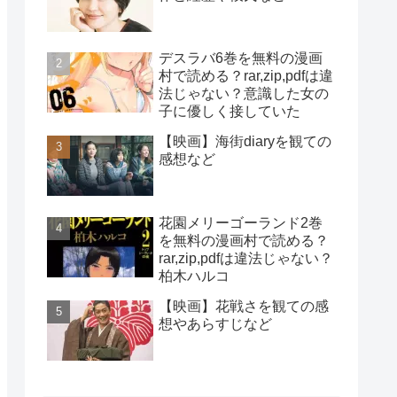
デスラバ6巻を無料の漫画
村で読める？rar,zip,pdfは違
法じゃない？意識した女の
子に優しく接していた
【映画】海街diaryを観ての
感想など
花園メリーゴーランド2巻
を無料の漫画村で読める？
rar,zip,pdfは違法じゃない？
柏木ハルコ
【映画】花戦さを観ての感
想やあらすじなど