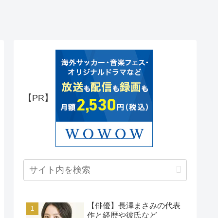
【PR】
【俳優】長澤まさみの代表
作と経歴や彼氏など