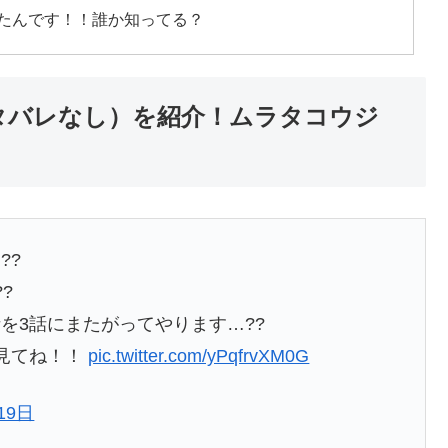
たんです！！誰か知ってる？
タバレなし）を紹介！ムラタコウジ
！
??
?
を3話にまたがってやります…??
見てね！！
pic.twitter.com/yPqfrvXM0G
19日