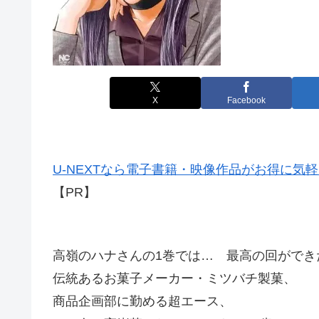
X
Facebook
U-NEXTなら電子書籍・映像作品がお得に気
【PR】
高嶺のハナさんの1巻では… 最高の回ができ
伝統あるお菓子メーカー・ミツバチ製菓、
商品企画部に勤める超エース、