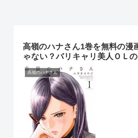
高嶺のハナさん1巻を無料の漫画村で
ゃない？バリキャリ美人ＯＬの
高嶺のハナさん