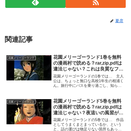
夏彦
関連記事
花園メリーゴーランド1巻を無料
花園メリーゴーランド
の漫画村で読める？rar,zip,pdfは
違法じゃない？これは良質なファ
ンタジーだ
花園メリーゴーランドの1巻では… 主人
公は、ちょっと無口な高校1年生の相浦く
ん。旅行中にバスを乗り過ごし、知らな
い集落に迷い込んでしまい…。そして、
土地の女性たちに誘われて、というか襲
われて、いきなり貞操の危機に陥る
花園メリーゴーランド5巻を無料
花園メリーゴーランド
が！…では、そんな花園メ...
の漫画村で読める？rar,zip,pdfは
違法じゃない？夜這いの風習が残
る山村
花園メリーゴーランドの5巻では… 作品
としてうまくまとまっているか、という
と、話の運びは物足りない箇所もあった