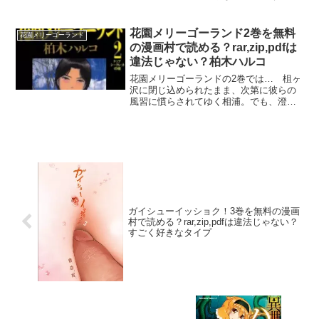
りするのだけど、それでも、緻密な描写
と掬い上げられた感情にはため息しか出
ない。…では、そんな花園メリーゴーラ
花園メリーゴーランド2巻を無料
花園メリーゴーランド
ンド5巻は、漫画村で無...
の漫画村で読める？rar,zip,pdfは
違法じゃない？柏木ハルコ
花園メリーゴーランドの2巻では… 柤ヶ
沢に閉じ込められたまま、次第に彼らの
風習に慣らされてゆく相浦。でも、澄子
との仲は遠ざかる一方…。性に対してオ
ープンな柤ヶ沢村で、相浦は悩み苦し
む！？煩悩中枢刺激しっぱなしの第2集。
では、そんな花園メリー...
ガイシューイッショク！3巻を無料の漫画
村で読める？rar,zip,pdfは違法じゃない？
すごく好きなタイプ