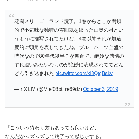
花園メリーゴーランド読了。1巻からどこか閉鎖
的で不気味な独特の雰囲気を纏った山奥の村とい
うように描写されてたけど、4巻以降それが加速
度的に頭角を表してきたね。ブルーハーツ全盛の
時代なので80年代後半？が舞台で、絶妙な感情の
すれ違いみたいなものが絶妙に表現されててどん
どん引き込まれた
pic.twitter.com/xI8QtgBskv
— ↑ⅩLⅣ (@Mief08pt_re69dz)
October 3, 2019
『こういう終わり方もあっても良いけど、
なんだかムズムズして終了って感じがする。