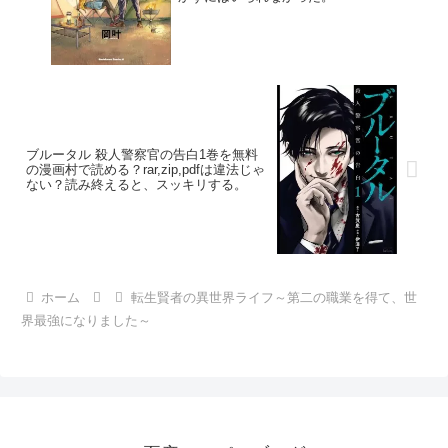
ブルータル 殺人警察官の告白1巻を無料
の漫画村で読める？rar,zip,pdfは違法じゃ
ない？読み終えると、スッキリする。
ホーム
転生賢者の異世界ライフ～第二の職業を得て、世
界最強になりました～