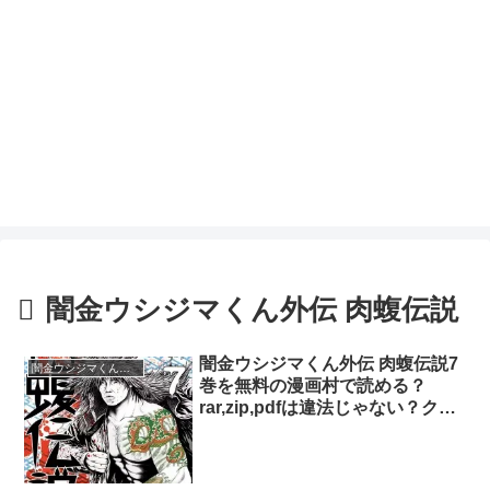
闇金ウシジマくん外伝 肉蝮伝説
闇金ウシジマくん外伝 肉蝮伝説7
闇金ウシジマくん外伝 肉蝮伝説
巻を無料の漫画村で読める？
rar,zip,pdfは違法じゃない？クズ
度と強さとイカレ具合いが突き抜
けていてサイコー！