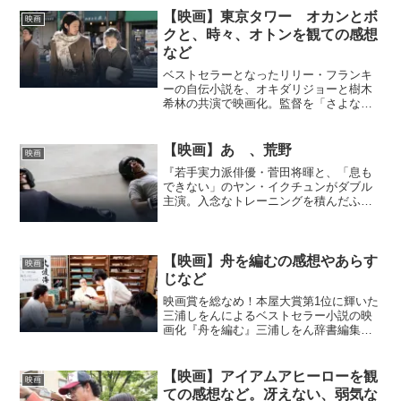
に台詞としても登場する「人生はチョコ
【映画】東京タワー オカンとボ
映画
レートの箱、開けてみるま...
クと、時々、オトンを観ての感想
など
ベストセラーとなったリリー・フランキ
ーの自伝小説を、オキダリジョーと樹木
希林の共演で映画化。監督を「さよな
ら、クロ」の松岡錠司、脚本を松尾スズ
キが手掛ける。【映画】東京タワー オ
カンとボクと、時々、オトンの作品情
【映画】あゝ、荒野
映画
報！オダギリジョー、樹木希林...
『若手実力派俳優・菅田将暉と、「息も
できない」のヤン・イクチュンがダブル
主演。入念なトレーニングを積んだふた
りが演じるボクシングシーンは、まさに
圧巻の一言。』【映画】あゝ、荒野の作
品情報！『幼い頃、母に捨てられた青
年・新次は、吃音に悩む心優...
【映画】舟を編むの感想やあらす
映画
じなど
映画賞を総なめ！本屋大賞第1位に輝いた
三浦しをんによるベストセラー小説の映
画化『舟を編む』三浦しをん辞書編集部
で働く人たちのキャラが立っていて、楽
しく読み進められた。ただひたすらに言
葉に向き合うまじめさんの熱意が伝わっ
【映画】アイアムアヒーローを観
映画
てきた。僕も、言葉を自...
ての感想など。冴えない、弱気な