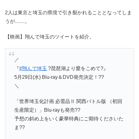
2人は東京と埼玉の県境で引き裂かれることとなってしま
うが……。
【映画】翔んで埼玉のツイートを紹介。
／
『
#翔んで埼玉
?琵琶湖より愛をこめて?』
5月29日(水) Blu-ray＆DVD発売決定！??
＼
「世界埼玉化計画 必需品Ⅱ 関西バトル版 （初回
生産限定）」Blu-rayも発売??
予想の斜め上をいく豪華特典にご期待くださいた
ま??