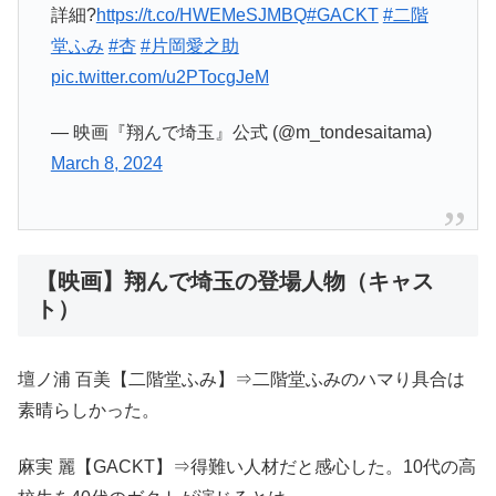
詳細?
https://t.co/HWEMeSJMBQ
#GACKT
#二階
堂ふみ
#杏
#片岡愛之助
pic.twitter.com/u2PTocgJeM
— 映画『翔んで埼玉』公式 (@m_tondesaitama)
March 8, 2024
【映画】翔んで埼玉の登場人物（キャス
ト）
壇ノ浦 百美【二階堂ふみ】⇒二階堂ふみのハマり具合は
素晴らしかった。
麻実 麗【GACKT】⇒得難い人材だと感心した。10代の高