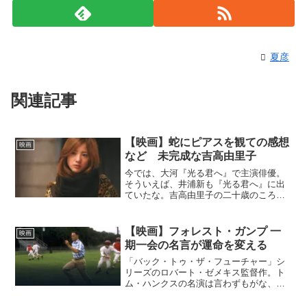
夏彦
関連記事
【映画】蛇にピアスを観ての感想
映画
など 未完成な吉高由里子
今では、大河『光る君へ』で主演俳優。
そういえば、井浦新も『光る君へ』に出
ていたな。吉高由里子の二十歳のころの
主演作品です。『日本の小説家・金原ひ
とみの小説であり、作者本人の意向を受
けて蜷川幸雄監督による蜷川幸雄が映画
【映画】フォレスト・ガンプ 一
映画
化。』吉高由里子が19歳...
期一会の名言が運命を変える
「バック・トゥ・ザ・フューチャー」シ
リーズのロバート・ゼメキス監督作。ト
ム・ハンクスの名演は言わずもがな、作
中に散りばめられた時代を彩る事件と音
楽にシビれる。キャッチコピーは、劇中