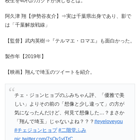
校生を40代のガクトが演じるとは。
阿久津 翔【伊勢谷友介】⇒実は千葉県出身であり、影で
は「千葉解放戦線」
【監督】武内英樹⇒『テルマエ・ロマエ』も面白かった。
製作年【2019年】
【映画】翔んで埼玉のツイートを紹介。
チェ・ジョンヒョプのふみちゃん評、「優雅で美
しい」よりその前の「想像と少し違って」の方が
気になったんだけど、何見て想像した…？まさか
「翔んで埼玉」じゃないよね？？？
#eyeloveyou
#チェジョンヒョプ
#二階堂ふみ
pic.twitter.com/7sQy1vlTrC