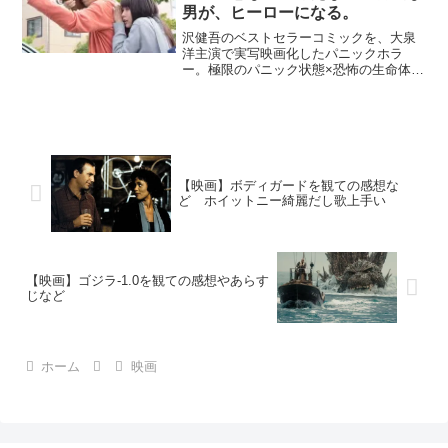
男が、ヒーローになる。
沢健吾のベストセラーコミックを、大泉
洋主演で実写映画化したパニックホラ
ー。極限のパニック状態×恐怖の生命体×
手加減なしのアクションが詰まった「ア
イアムアヒーロー」。【映画】アイアム
アヒーローの作品情報！日本では珍しい
本格的なジャンルムービー...
【映画】ボディガードを観ての感想な
ど ホイットニー綺麗だし歌上手い
【映画】ゴジラ-1.0を観ての感想やあらす
じなど
ホーム
映画