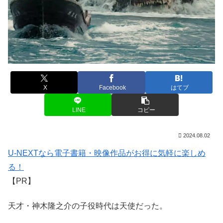
X
Facebook
はてブ
LINE
コピー
2024.08.02
U-NEXTなら電子書籍・映像作品がお得に気軽に楽しめ
る！
【PR】
天才・神木隆之介の子役時代は天使だった。