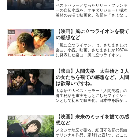
ベストセラーとなったリリー・フランキ
ーの自伝小説を、オキダリジョーと樹木
希林の共演で映画化。監督を「さよな
ら、クロ」の松岡錠司、脚本を松尾スズ
キが手掛ける。【映画】東京タワー オ
カンとボクと、時々、オトンの作品情
【映画】風に立つライオンを観て
映画
報！オダギリジョー、樹木希林...
の感想など
「風に立つライオン」は、さだまさしの
楽曲、小説、映画。さだまさしが1987年
に発表した楽曲「風に立つライオン」。
アフリカ・ケニアで国際医療活動に従事
した実在の日本人医師・柴田紘一郎をモ
デルに作られたこの曲は、日本に残して
【映画】人間失格 太宰治と３人
映画
きた恋人に宛てた手紙...
の女たちを観ての感想など。人間
は欲深いですね。
太宰治の大ベストセラー「人間失格」の
誕生秘話を事実をもとにしたフィクショ
ンとして初めて映画化。日本中を騒がせ
た“文学史上最大のスキャンダル”の真相と
は??【映画】人間失格 太宰治と３人の
女たちの作品情報！『小栗旬が文豪・太
【映画】未来のミライを観ての感
映画
宰治を演じ、小説「...
想など
スタジオ地図が贈る、細田守監督の長編
オリジナル作品。家1軒と庭1つ、どこに