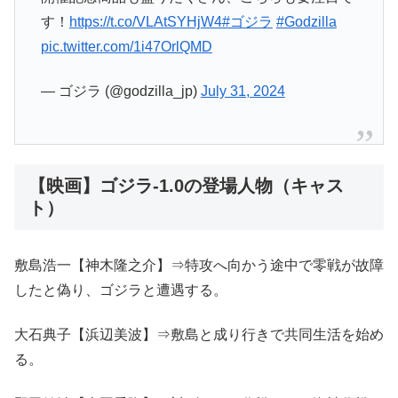
す！
https://t.co/VLAtSYHjW4
#ゴジラ
#Godzilla
pic.twitter.com/1i47OrlQMD
— ゴジラ (@godzilla_jp)
July 31, 2024
【映画】ゴジラ-1.0の登場人物（キャス
ト）
敷島浩一【神木隆之介】⇒特攻へ向かう途中で零戦が故障
したと偽り、ゴジラと遭遇する。
大石典子【浜辺美波】⇒敷島と成り行きで共同生活を始め
る。