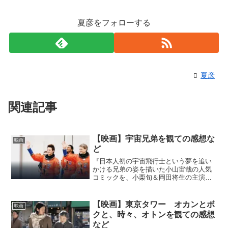
夏彦をフォローする
夏彦
関連記事
【映画】宇宙兄弟を観ての感想な
映画
ど
『日本人初の宇宙飛行士という夢を追い
かける兄弟の姿を描いた小山宙哉の人気
コミックを、小栗旬＆岡田将生の主演で
実写映画化。』【映画】宇宙兄弟の作品
情報！『小栗旬＆岡田将生のW主演で映
画化。宇宙飛行士になるハウツー物語を
【映画】東京タワー オカンとボ
映画
ベースに、“あきらめた夢...
クと、時々、オトンを観ての感想
など