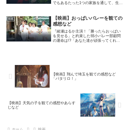
でもあるたった1つの家族を通して、生命
の大きな循環、人の生の織り成す巨大な
ループを描く。未来のミライの作品情
報！「バケモノの子」「おおかみこども
【映画】おっぱいバレーを観ての
映画
の雨と雪」の細田守監督...
感想など
『綾瀬はるか主演！「勝ったらおっぱい
を見せる」と約束した弱小バレー部顧問
の運命は!?「あなた達が頑張ってくれる
なら先生なんでもする」と綾瀬はるかが
言ったら絶対に勝てる』【映画】おっぱ
いバレーの作品情報！『北九州の中学校
に赴任した新米女教師の...
【映画】翔んで埼玉を観ての感想など
「パタリロ！」
【映画】天気の子を観ての感想やあらす
じなど
ホーム
映画