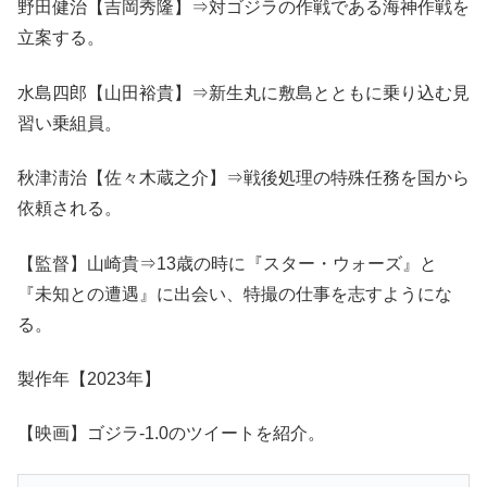
野田健治【吉岡秀隆】⇒対ゴジラの作戦である海神作戦を
立案する。
水島四郎【山田裕貴】⇒新生丸に敷島とともに乗り込む見
習い乗組員。
秋津淸治【佐々木蔵之介】⇒戦後処理の特殊任務を国から
依頼される。
【監督】山崎貴⇒13歳の時に『スター・ウォーズ』と
『未知との遭遇』に出会い、特撮の仕事を志すようにな
る。
製作年【2023年】
【映画】ゴジラ-1.0のツイートを紹介。